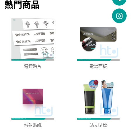
熱門商品
電鑄貼片
電鍍面板
雷射貼紙
站立貼標