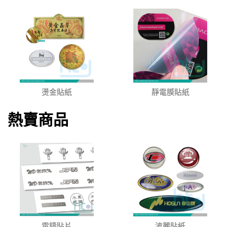
燙金貼紙
靜電膜貼紙
熱賣商品
電鑄貼片
波麗貼紙