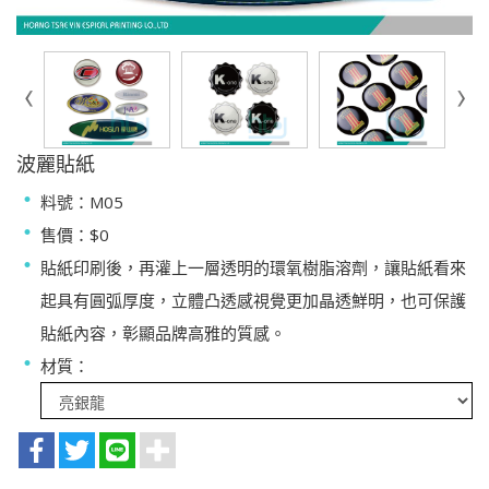
波麗貼紙
料號：M05
售價：$0
貼紙印刷後，再灌上一層透明的環氧樹脂溶劑，讓貼紙看來
起具有圓弧厚度，立體凸透感視覺更加晶透鮮明，也可保護
貼紙內容，彰顯品牌高雅的質感。
材質：