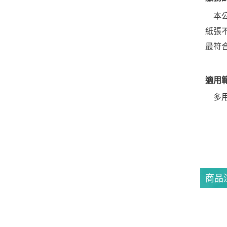
本公
紙張
最符
適用
多用
商品