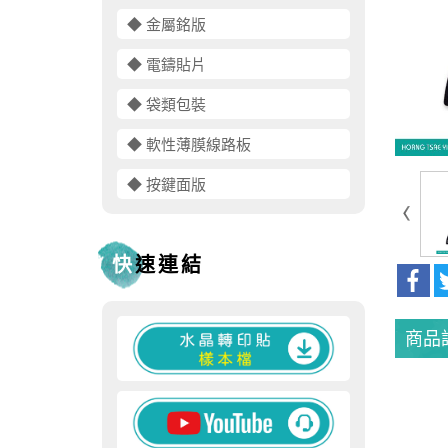
◆ 金屬銘版
◆ 電鑄貼片
◆ 袋類包裝
◆ 軟性薄膜線路板
◆ 按鍵面版
快速連結
商品