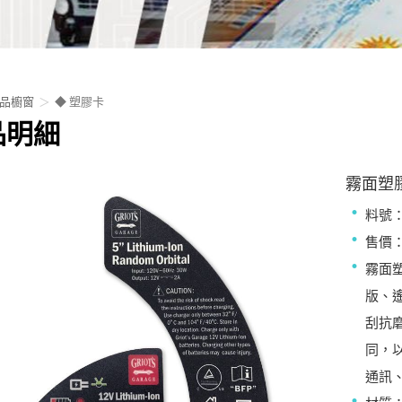
品櫥窗
◆ 塑膠卡
品明細
霧面塑
料號：
售價：
霧面
版、
刮抗
同，
通訊、